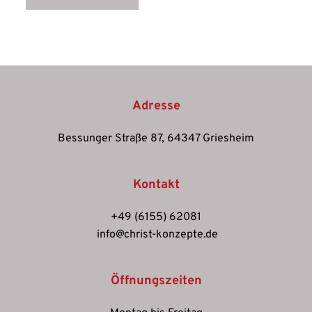
Adresse
Bessunger Straße 87, 64347 Griesheim
Kontakt
+49 (6155) 62081
 info@christ-konzepte.de
Öffnungszeiten