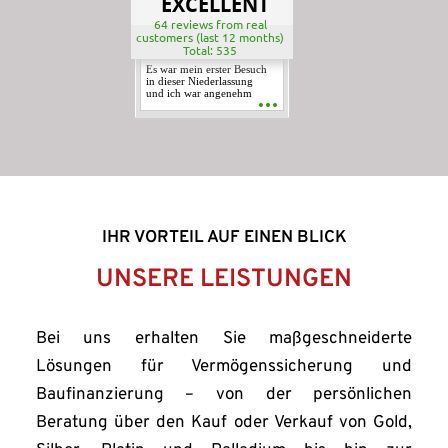
EXCELLENT
64 reviews from real
customers (last 12 months)
Total: 535
Es war mein erster Besuch
in dieser Niederlassung
und ich war angenehm
überrascht. Nach einer
Terminabsprache wurde
das Geschäft freundlich,
kompetent und
vertrauenswürdig von A -
Z zu Ende gebracht.
Nachträglich noch einmal
ganz herzlichen Dank! Ich
kann diese Niederlassung
mit ruhigem Gewissen zu
100% weiter empfehlen.
IHR VORTEIL AUF EINEN BLICK
UNSERE LEISTUNGEN
Bei uns erhalten Sie maßgeschneiderte 
Lösungen für Vermögenssicherung und 
Baufinanzierung – von der persönlichen 
Beratung über den Kauf oder Verkauf von Gold, 