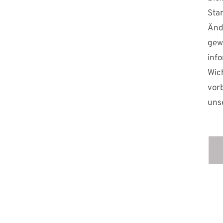
Stan
Änd
ge
inf
Wic
vor
uns