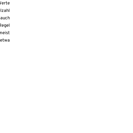
erte
lzahl
 auch
egel
meist
etwa