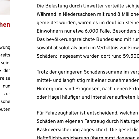
Die Belastung durch Unwetter verteilte sich j
Während in Niedersachsen mit rund 8 Million
gemeldet wurden, waren es im deutlich kleine
hen
Einwohnern nur etwa 6.000 Fälle. Besonders s
Das bevölkerungsreichste Bundesland mit run
hwung
sowohl absolut als auch im Verhältnis zur Ei
reits
Schäden: Insgesamt wurden dort rund 59.500 F
sein.
e der
Trotz der geringeren Schadenssumme im verg
reise
mittel- und langfristig mit einer zunehmende
h nun
Hintergrund sind Prognosen, nach denen Ext
zur
oder Hagel häufiger und intensiver auftreten 
tsche
euten
Für Fahrzeughalter ist entscheidend, welchen
Schäden am eigenen Fahrzeug durch Naturgefa
Kaskoversicherung abgesichert. Die gesetzli
Haftpflichtversicherung übernimmt dagegen a