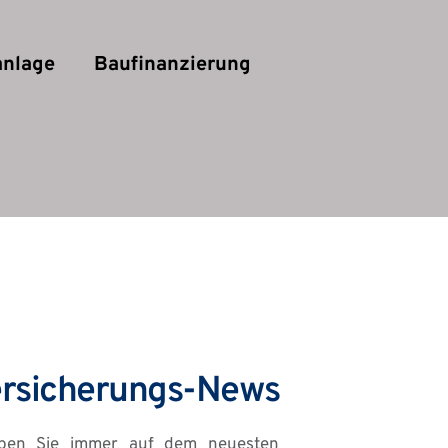
anlage
Baufinanzierung
rsicherungs-News
iben Sie immer auf dem neuesten 